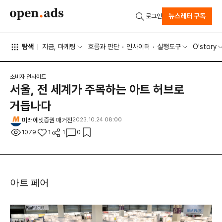
뉴스레터 구독
로그인
탐색
지금, 마케팅
흐름과 판단
인사이터
실행도구
O'story
소비자 인사이트
서울, 전 세계가 주목하는 아트 허브로
거듭나다
미래에셋증권 매거진
2023.10.24 08:00
1079
1
1
0
아트 페어