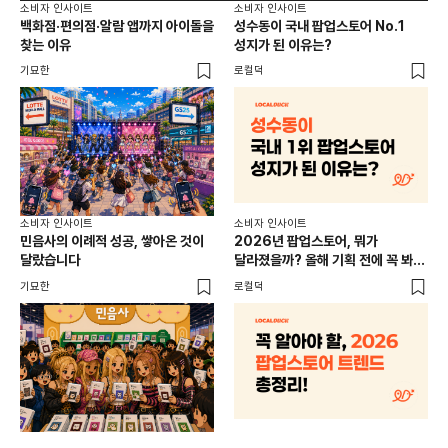
소비자 인사이트
소비자 인사이트
소비
백화점·편의점·알람 앱까지 아이돌을
성수동이 국내 팝업스토어 No.1
외국
찾는 이유
성지가 된 이유는?
남
이
기묘한
로컬덕
썸트
소비
소비자 인사이트
소비자 인사이트
CR
민음사의 이례적 성공, 쌓아온 것이
2026년 팝업스토어, 뭐가
개
달랐습니다
달라졌을까? 올해 기획 전에 꼭 봐야
할 트렌드 4가지
DX
기묘한
로컬덕