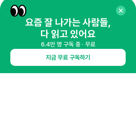
65,043명의 마케터를 성장시키는 뉴스레터
뉴스레터 구독하기
요즘 잘 나가는 사람들,
다 읽고 있어요
6.4만 명 구독 중 · 무료
NHN AD
지금 무료 구독하기
오픈애즈란
공지사항
제휴문의
인사이터 신청
뉴스레터
광고안내
경기도 성남시 분당구 대왕판교로645번길 16
대표 : 심도섭
사업자등록번호 : 144-81-27690(
사업자정보확인
)
통신판매업신고번호 : 2014-경기성남-1023
호스팅서비스사업자 : 오픈애즈
서비스•광고 문의 :
1800-2198
이메일 :
openads@openads.co.kr