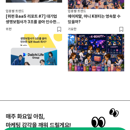
업종별 트렌드
업종별 트렌드
업종
[위펀 BaaS 리포트 #7] 대기업
에이피알, 아니 K뷰티는 영속할 수
민음
생명보험사가 3조를 쏟아 인수한
있을까?
달
일본 BaaS 회사의 정체는?
위펀
기묘한
기묘
매주 화요일 아침,
마케팅 감각을 깨워 드릴게요!