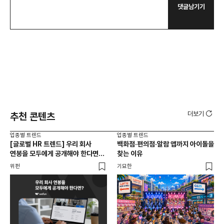
댓글남기기
더보기
추천 콘텐츠
업종별 트렌드
업종별 트렌드
업종
[글로벌 HR 트렌드] 우리 회사
백화점·편의점·알람 앱까지 아이돌을
드라
연봉을 모두에게 공개해야 한다면? |
찾는 이유
진
급여 투명성 법, 해외 사례, 연봉
위펀
기묘한
기묘
공개, 채용 공고