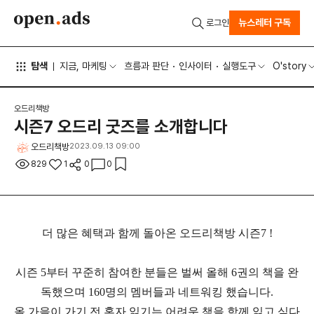
뉴스레터 구독
로그인
탐색
지금, 마케팅
흐름과 판단
인사이터
실행도구
O'story
오드리책방
시즌7 오드리 굿즈를 소개합니다
오드리책방
2023.09.13 09:00
829
1
0
0
더 많은 혜택과 함께 돌아온 오드리책방 시즌7 !
시즌
5
부터 꾸준히 참여한 분들은 벌써 올해
6
권의 책을 완
독했으며
160
명의 멤버들과 네트워킹 했습니다
.
올 가을이 가기 전 혼자 읽기는 어려운 책을 함께 읽고 싶다