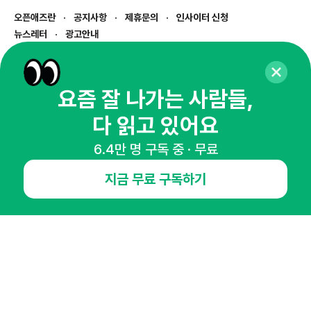
오픈애즈란
공지사항
제휴문의
인사이터 신청
뉴스레터
광고안내
경기도 성남시 분당구 대왕판교로645번길 16
대표 : 심도섭
사업자등록번호 : 144-81-27690(
사업자정보확인
)
요즘 잘 나가는 사람들,
통신판매업신고번호 : 2014-경기성남-1023
다 읽고 있어요
호스팅서비스사업자 : 오픈애즈
서비스•광고 문의 :
1800-2198
6.4만 명 구독 중 · 무료
이메일 :
openads@openads.co.kr
지금 무료 구독하기
이용약관
개인정보처리방침
instagram
thread
kakaotalk
© NHN AD. All rights reserved.