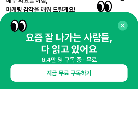
매주 화요일 아침,
마케팅 감각을 깨워 드릴게요!
65,043명의 마케터를 성장시키는 뉴스레터
뉴스레터 구독하기
요즘 잘 나가는 사람들,
다 읽고 있어요
6.4만 명 구독 중 · 무료
NHN AD
지금 무료 구독하기
오픈애즈란
공지사항
제휴문의
인사이터 신청
뉴스레터
광고안내
경기도 성남시 분당구 대왕판교로645번길 16
대표 : 심도섭
사업자등록번호 : 144-81-27690(
사업자정보확인
)
통신판매업신고번호 : 2014-경기성남-1023
호스팅서비스사업자 : 오픈애즈
서비스•광고 문의 :
1800-2198
이메일 :
openads@openads.co.kr