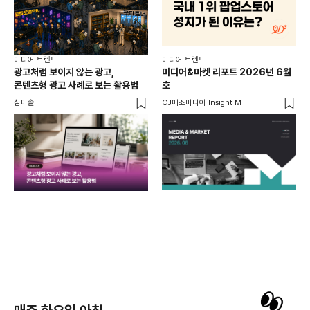
미디어 트렌드
미디어 트렌드
미디
광고처럼 보이지 않는 광고,
미디어&마켓 리포트 2026년 6월
연령
콘텐츠형 광고 사례로 보는 활용법
호
타
꾸밈
심미솔
CJ메조미디어 Insight M
DM
함께
각