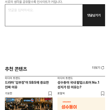
서로의 생각을 공유할수록 인사이트가 커집니다.
댓글남기기
더보기
추천 콘텐츠
미디어 트렌드
미디어 트렌드
미디
드라마 '김부장'이 SBS에 중요한
성수동이 국내 팝업스토어 No.1
요
진짜 이유
성지가 된 이유는?
않습
유튜
기묘한
로컬덕
유광