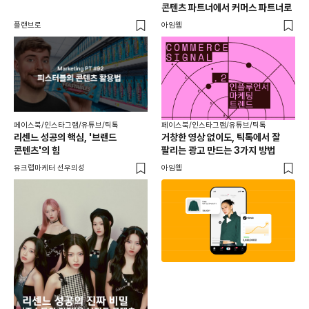
콘텐츠 파트너에서 커머스 파트너로
팬
플랜브로
아임웹
유크
페이스북/인스타그램/유튜브/틱톡
페이스북/인스타그램/유튜브/틱톡
리센느 성공의 핵심, '브랜드
거창한 영상 없이도, 틱톡에서 잘
콘텐츠'의 힘
팔리는 광고 만드는 3가지 방법
유크랩마케터 선우의성
아임웹
페이
동
브
유크