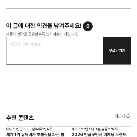
이 글에 대한 의견을 남겨주세요!
0
서로의 생각을 공유할수록 인사이트가 커집니다.
댓글남기기
더보기
추천 콘텐츠
페이스북/인스타그램/유튜브/틱톡
페이스북/인스타그램/유튜브/틱톡
페이
세계 1위 유튜버가 초콜릿을 파는 법
2026 인플루언서 마케팅 트렌드:
브