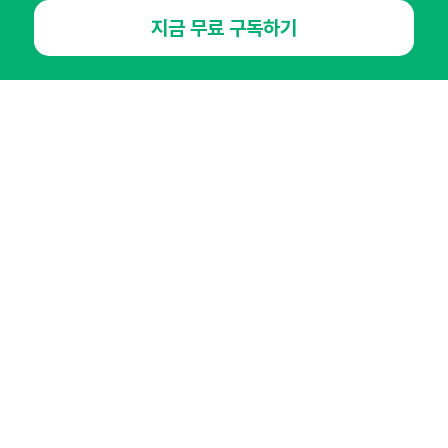
지금 무료 구독하기
NHN AD
오픈애즈란
공지사항
제휴문의
인사이터 신청
뉴스레터
광고안내
경기도 성남시 분당구 대왕판교로645번길 16
대표 : 심도섭
사업자등록번호 : 144-81-27690(
사업자정보확인
)
통신판매업신고번호 : 2014-경기성남-1023
호스팅서비스사업자 : 오픈애즈
서비스•광고 문의 :
1800-2198
이메일 :
openads@openads.co.kr
이용약관
개인정보처리방침
instagram
thread
kakaotalk