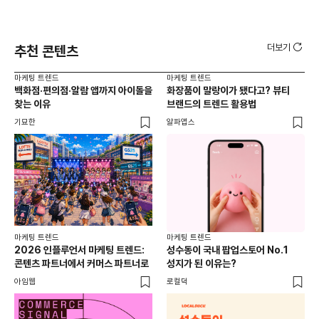
더보기
추천 콘텐츠
마케팅 트렌드
마케팅 트렌드
마케
백화점·편의점·알람 앱까지 아이돌을
화장품이 말랑이가 됐다고? 뷰티
서
찾는 이유
브랜드의 트렌드 활용법
오프
기묘한
알파앱스
로컬
마케팅 트렌드
마케팅 트렌드
2026 인플루언서 마케팅 트렌드:
성수동이 국내 팝업스토어 No.1
콘텐츠 파트너에서 커머스 파트너로
성지가 된 이유는?
아임웹
로컬덕
마케