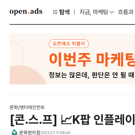
탐색
지금, 마케팅
흐름과
문화/엔터테인먼트
[콘.스.프] 📈K팝 인플레
문화편의점
2023.07.11 08:00