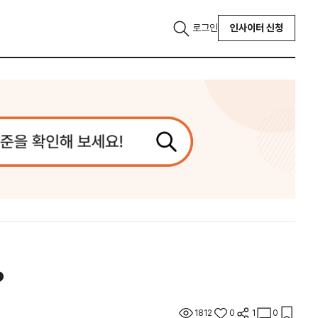
로그인
인사이터 신청
?
1812
0
1
0