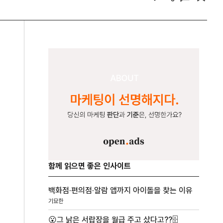
함께 읽으면 좋은 인사이트
백화점·편의점·알람 앱까지 아이돌을 찾는 이유
기묘한
😮그 낡은 서랍장을 월급 주고 샀다고??🗄️