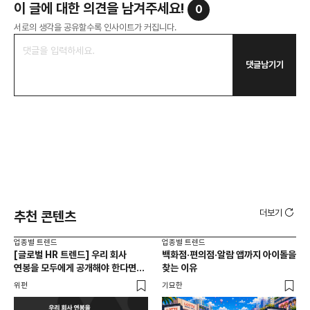
이 글에 대한 의견을 남겨주세요!
0
서로의 생각을 공유할수록 인사이트가 커집니다.
댓글남기기
더보기
추천 콘텐츠
업종별 트렌드
업종별 트렌드
업종
[글로벌 HR 트렌드] 우리 회사
백화점·편의점·알람 앱까지 아이돌을
드라
연봉을 모두에게 공개해야 한다면? |
찾는 이유
진
급여 투명성 법, 해외 사례, 연봉
위펀
기묘한
기묘
공개, 채용 공고