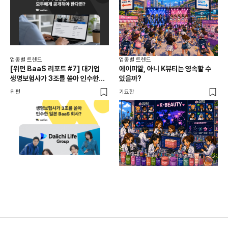
업종별 트렌드
업종별 트렌드
업종
[위펀 BaaS 리포트 #7] 대기업
에이피알, 아니 K뷰티는 영속할 수
민음
생명보험사가 3조를 쏟아 인수한
있을까?
달
일본 BaaS 회사의 정체는?
위펀
기묘한
기묘