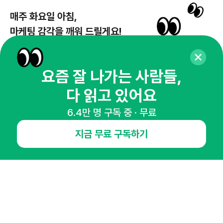
매주 화요일 아침,
마케팅 감각을 깨워 드릴게요!
65,043명의 마케터를 성장시키는 뉴스레터
뉴스레터 구독하기
요즘 잘 나가는 사람들,
다 읽고 있어요
6.4만 명 구독 중 · 무료
NHN AD
지금 무료 구독하기
오픈애즈란
공지사항
제휴문의
인사이터 신청
뉴스레터
광고안내
경기도 성남시 분당구 대왕판교로645번길 16
대표 : 심도섭
사업자등록번호 : 144-81-27690(
사업자정보확인
)
통신판매업신고번호 : 2014-경기성남-1023
호스팅서비스사업자 : 오픈애즈