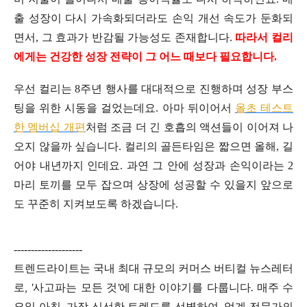
출 성장이 다시 가속화되더라도 손익 개선 속도가 둔화되
면서, 그 효과가 반감될 가능성도 존재합니다.
따라서 컬리
에게는 건강한 성장 전략이 그 어느 때보다 필요합니다.
우선 컬리는 8주년 행사를 대대적으로 진행하며 성장 부스
팅을 위한 시동을 걸었는데요. 아마 뒤이어서
올초 테스트
한 멤버십 개편
처럼 조금 더 긴 호흡의 액션들이 이어져 나
오지 않을까 싶습니다. 컬리의 골든타임은 짧으면 올해, 길
어야 내년까지 인데요. 과연 그 안에 성장과 손익이라는 2
마리 토끼를 모두 잡으며 상장에 성공할 수 있을지 앞으로
도 꾸준히 지켜보도록 하겠습니다.
--------------------
트렌드라이트는
국내
최대
규모의
커머스
버티컬
뉴스레터
로
, '
사고파는
모든
것
'
에
대한
이야기를
다룹니다
.
매주
수
요일
아침
,
가장
신선한
트렌드를
선별하여
,
업계
전문가의