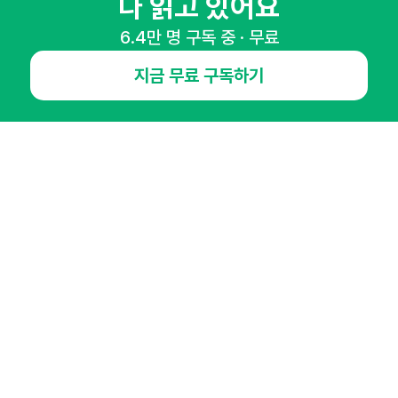
다 읽고 있어요
65,043명의 마케터를 성장시키는 뉴스레터
뉴스레터 구독하기
6.4만 명 구독 중 · 무료
지금 무료 구독하기
NHN AD
오픈애즈란
공지사항
제휴문의
인사이터 신청
뉴스레터
광고안내
경기도 성남시 분당구 대왕판교로645번길 16
대표 : 심도섭
사업자등록번호 : 144-81-27690(
사업자정보확인
)
통신판매업신고번호 : 2014-경기성남-1023
호스팅서비스사업자 : 오픈애즈
서비스•광고 문의 :
1800-2198
이메일 :
openads@openads.co.kr