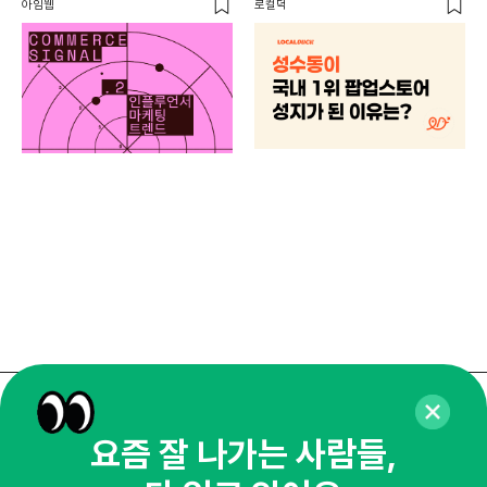
아임웹
로컬덕
마케
하
브루
매주 화요일 아침,
요즘 잘 나가는 사람들,
마케팅 감각을 깨워 드릴게요!