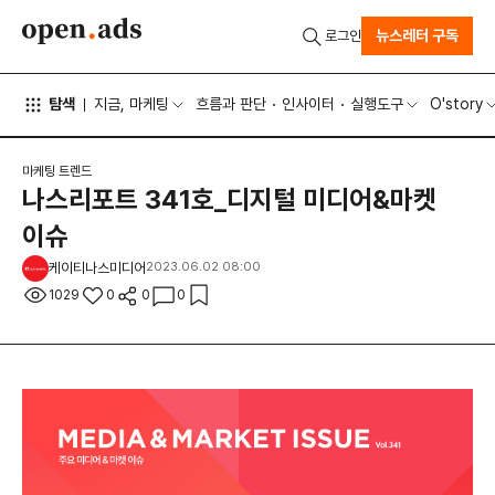
뉴스레터 구독
로그인
탐색
지금, 마케팅
흐름과 판단
인사이터
실행도구
O'story
마케팅 트렌드
나스리포트 341호_디지털 미디어&마켓
이슈
케이티나스미디어
2023.06.02 08:00
1029
0
0
0