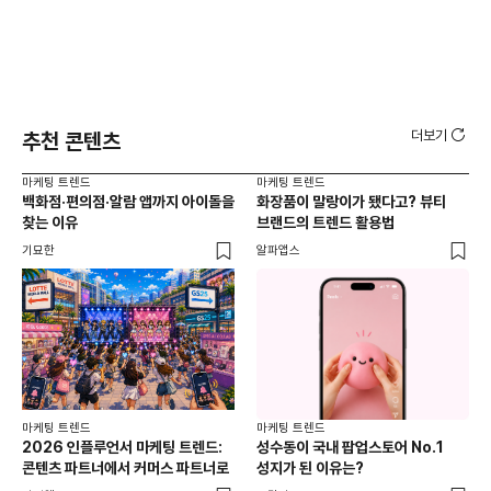
더보기
추천 콘텐츠
마케팅 트렌드
마케팅 트렌드
마케
백화점·편의점·알람 앱까지 아이돌을
화장품이 말랑이가 됐다고? 뷰티
서
찾는 이유
브랜드의 트렌드 활용법
오프
기묘한
알파앱스
로컬
마케팅 트렌드
마케팅 트렌드
2026 인플루언서 마케팅 트렌드:
성수동이 국내 팝업스토어 No.1
콘텐츠 파트너에서 커머스 파트너로
성지가 된 이유는?