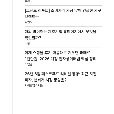
플래그
[트렌드 리포트] 소비자가 가장 많이 언급한 가구
브랜드는
뉴엔AI
해외 바이어는 제조기업 홈페이지에서 무엇을
확인할까?
바름
이제 쇼핑몰 후기 마음대로 지우면 과태료
1천만원! 2026 개정 전자상거래법 핵심 정리
아임웹
26년 6월 패스트푸드 리테일 동향: 최근 치킨,
피자, 햄버거 시장 동향은?
와이즈앱·리테일