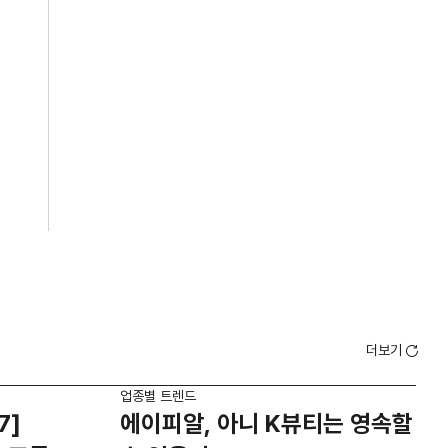
더보기
업종별 트렌드
업종
7]
에이피알, 아니 K뷰티는 영속할
드라