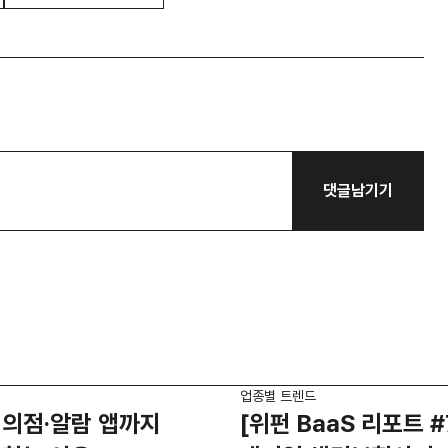
댓글남기기
업종별 트렌드
편의점·알람 앱까지
[위펀 BaaS 리포트 #