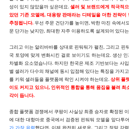
성이 있지 않았을까 싶은데요.
셀러 및 브랜드에게 적극적으
았던 기존 모델에, 대용량 판매라는 디테일을 더한 전략이 
추정됩니다.
우선 주문 건단가를 높이면, 박한 마진 속에서
문 단가는 낮지만, 최대한 자주 이용하도록 설계되어 있다는
그리고 이는 알리바바를 상대로 핀둬둬가 펼친, 그리고 핀
국 토양에 맞게 변화시킨 걸로 보이기도 하는데요. 생산 인
차별화 요소였습니다. 하지만 한국은 제조 기반보다는 사입
별 셀러가 다수의 채널에 동시 입점해 있다는 특징을 가지고
를 키워 셀러들을 플랫폼에 락인 시켜야 하는데요.
상위 플
이도 커지고 있으니, 인위적인 통합을 통해 몸집을 불려 최
각이 듭니다.
종합 플랫폼 경쟁에서 쿠팡이 사실상 최종 승자로 확정된 이
에 대한 대항마로 중국에서 검증된 핀둬둬 모델을 앞다투
가 가장 유력
했다면, 이제 완전히 새로운, 그리고 정말 강