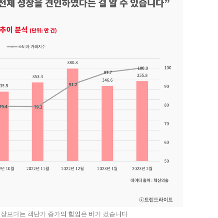
성장보다는 객단가 증가의 힘입은 바가 컸습
니다