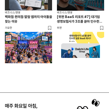
비즈니스/경영
비즈니스/경영
백화점·편의점·알람 앱까지 아이돌을
[위펀 BaaS 리포트 #7] 대기업
비즈
찾는 이유
생명보험사가 3조를 쏟아 인수한
광고
일본 BaaS 회사의 정체는?
공
기묘한
위펀
플랜
매주 화요일 아침,