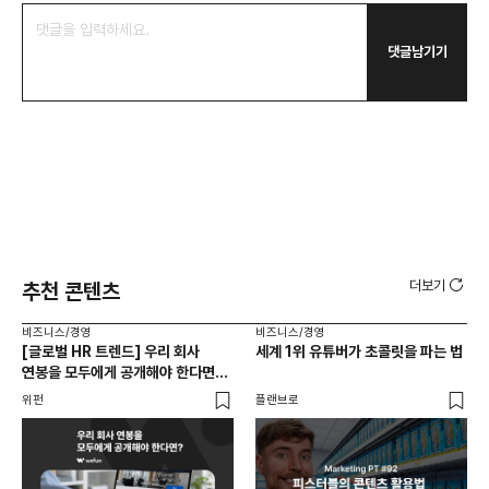
댓글남기기
더보기
추천 콘텐츠
비즈니스/경영
비즈니스/경영
비즈
[글로벌 HR 트렌드] 우리 회사
세계 1위 유튜버가 초콜릿을 파는 법
에이
연봉을 모두에게 공개해야 한다면? |
있
급여 투명성 법, 해외 사례, 연봉
위펀
플랜브로
기묘
공개, 채용 공고