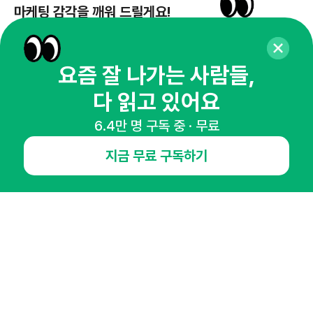
마케팅 감각을 깨워 드릴게요!
65,043명의 마케터를 성장시키는 뉴스레터
뉴스레터 구독하기
요즘 잘 나가는 사람들,
다 읽고 있어요
6.4만 명 구독 중 · 무료
NHN AD
지금 무료 구독하기
오픈애즈란
공지사항
제휴문의
인사이터 신청
뉴스레터
광고안내
경기도 성남시 분당구 대왕판교로645번길 16
대표 : 심도섭
사업자등록번호 : 144-81-27690(
사업자정보확인
)
통신판매업신고번호 : 2014-경기성남-1023
호스팅서비스사업자 : 오픈애즈
서비스•광고 문의 :
1800-2198
이메일 :
openads@openads.co.kr