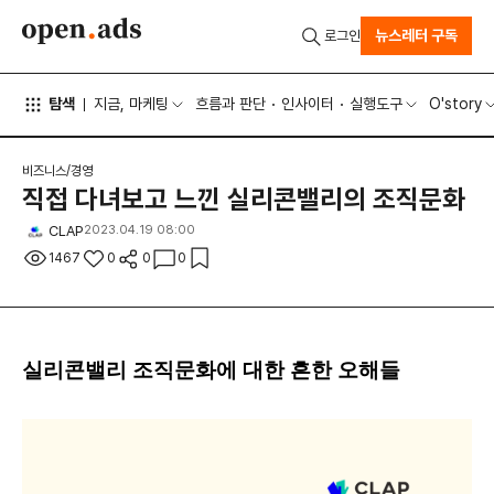
뉴스레터 구독
로그인
탐색
지금, 마케팅
흐름과 판단
인사이터
실행도구
O'story
비즈니스/경영
직접 다녀보고 느낀 실리콘밸리의 조직문화
CLAP
2023.04.19 08:00
1467
0
0
0
실리콘밸리 조직문화에 대한 흔한 오해들