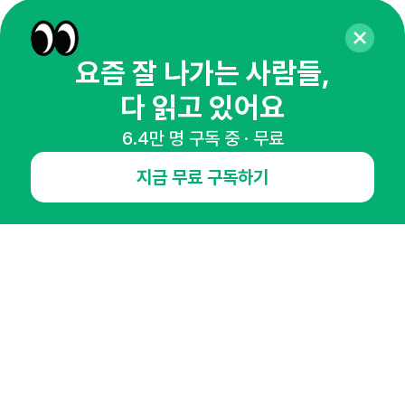
오픈애즈란
공지사항
제휴문의
인사이터 신청
뉴스레터
광고안내
요즘 잘 나가는 사람들,
다 읽고 있어요
경기도 성남시 분당구 대왕판교로645번길 16
대표 : 심도섭
사업자등록번호 : 144-81-27690(
사업자정보확인
)
6.4만 명 구독 중 · 무료
통신판매업신고번호 : 2014-경기성남-1023
호스팅서비스사업자 : 오픈애즈
지금 무료 구독하기
서비스•광고 문의 :
1800-2198
이메일 :
openads@openads.co.kr
이용약관
개인정보처리방침
instagram
thread
kakaotalk
© NHN AD. All rights reserved.