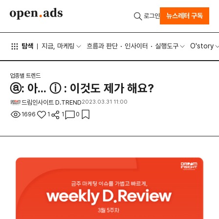
뉴스레터 구독
로그인
탐색
지금, 마케팅
흐름과 판단
인사이터
실행도구
O'story
업종별 트렌드
ⓐ: 아... ⓘ : 이것도 제가 해요?
드림인사이트 D.TREND
2023.03.31 11:00
1696
1
1
0