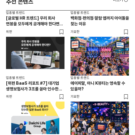
추천 콘텐츠
업종별 트렌드
업종별 트렌드
업종
[글로벌 HR 트렌드] 우리 회사
백화점·편의점·알람 앱까지 아이돌을
드라
연봉을 모두에게 공개해야 한다면? |
찾는 이유
진
급여 투명성 법, 해외 사례, 연봉
위펀
기묘한
기묘
공개, 채용 공고
업종별 트렌드
업종별 트렌드
업종
[위펀 BaaS 리포트 #7] 대기업
에이피알, 아니 K뷰티는 영속할 수
민음
생명보험사가 3조를 쏟아 인수한
있을까?
달
일본 BaaS 회사의 정체는?
위펀
기묘한
기묘