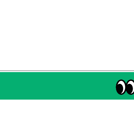
매주 화요일 아침,
마케팅 감각을 깨워 드릴게요!
65,043명의 마케터를 성장시키는 뉴스레터