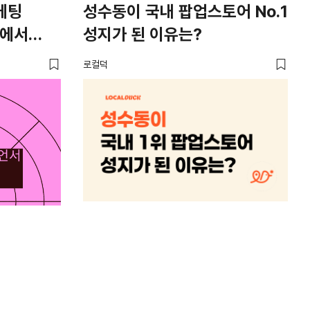
케팅
성수동이 국내 팝업스토어 No.1
서
너에서
성지가 된 이유는?
배
5
로컬덕
로컬