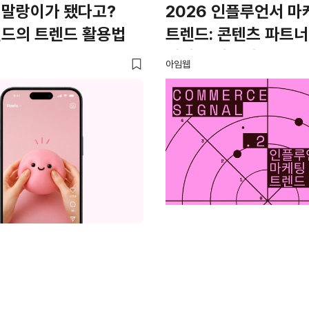
 말랑이가 됐다고?
2026 인플루언서 마
랜드의 트렌드 활용법
트렌드: 콘텐츠 파트
커머스 파트너로
아임웹