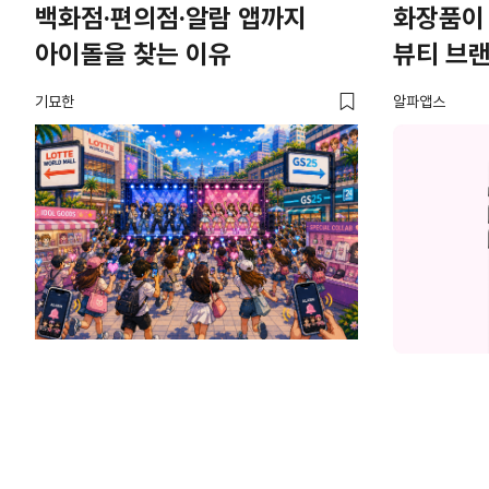
백화점·편의점·알람 앱까지
화장품이
아이돌을 찾는 이유
뷰티 브
기묘한
알파앱스