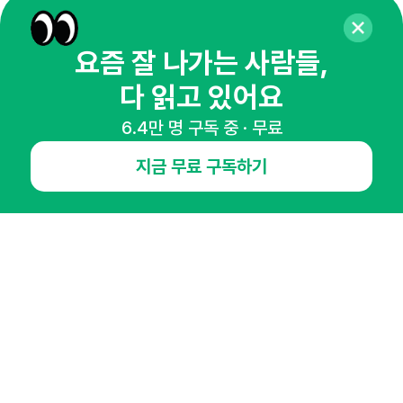
65,043명의 마케터를 성장시키는 뉴스레터
뉴스레터 구독하기
요즘 잘 나가는 사람들,
다 읽고 있어요
6.4만 명 구독 중 · 무료
NHN AD
지금 무료 구독하기
오픈애즈란
공지사항
제휴문의
인사이터 신청
뉴스레터
광고안내
경기도 성남시 분당구 대왕판교로645번길 16
대표 : 심도섭
사업자등록번호 : 144-81-27690(
사업자정보확인
)
통신판매업신고번호 : 2014-경기성남-1023
호스팅서비스사업자 : 오픈애즈
서비스•광고 문의 :
1800-2198
이메일 :
openads@openads.co.kr