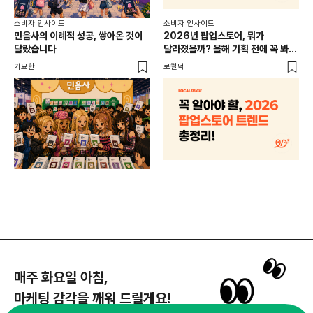
소비
소비자 인사이트
소비자 인사이트
CR
민음사의 이례적 성공, 쌓아온 것이
2026년 팝업스토어, 뭐가
개
달랐습니다
달라졌을까? 올해 기획 전에 꼭 봐야
할 트렌드 4가지
DX
기묘한
로컬덕
매주 화요일 아침,
마케팅 감각을 깨워 드릴게요!