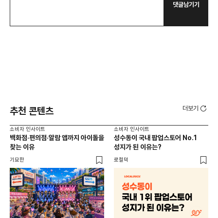
댓글남기기
더보기
추천 콘텐츠
소비자 인사이트
소비자 인사이트
소비
백화점·편의점·알람 앱까지 아이돌을
성수동이 국내 팝업스토어 No.1
외국
찾는 이유
성지가 된 이유는?
남
이
기묘한
로컬덕
썸트