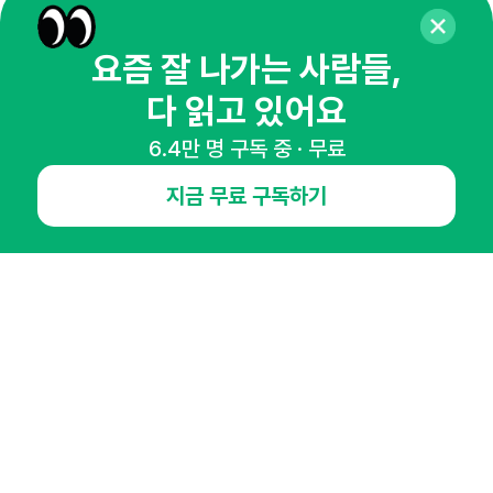
뉴스레터 구독하기
요즘 잘 나가는 사람들,
다 읽고 있어요
6.4만 명 구독 중 · 무료
NHN AD
지금 무료 구독하기
오픈애즈란
공지사항
제휴문의
인사이터 신청
뉴스레터
광고안내
경기도 성남시 분당구 대왕판교로645번길 16
대표 : 심도섭
사업자등록번호 : 144-81-27690(
사업자정보확인
)
통신판매업신고번호 : 2014-경기성남-1023
호스팅서비스사업자 : 오픈애즈
서비스•광고 문의 :
1800-2198
이메일 :
openads@openads.co.kr
이용약관
개인정보처리방침