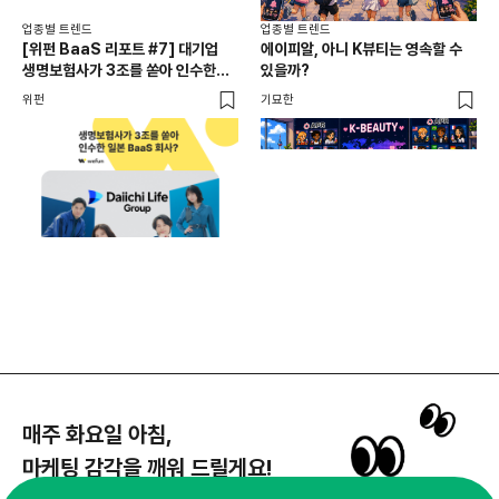
업종별 트렌드
업종별 트렌드
업종
[위펀 BaaS 리포트 #7] 대기업
에이피알, 아니 K뷰티는 영속할 수
민음
생명보험사가 3조를 쏟아 인수한
있을까?
달
일본 BaaS 회사의 정체는?
위펀
기묘한
기묘
매주 화요일 아침,
마케팅 감각을 깨워 드릴게요!
65,043명의 마케터를 성장시키는 뉴스레터