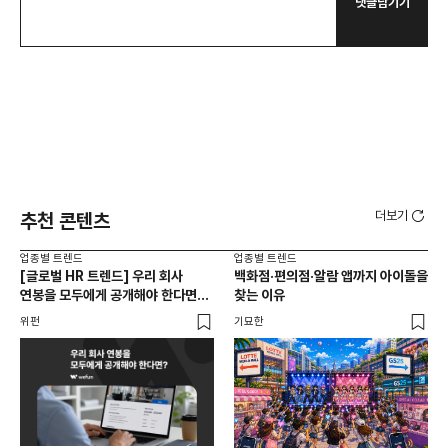
댓글남기기
더보기
추천 콘텐츠
업종별 트렌드
업종별 트렌드
업종
[글로벌 HR 트렌드] 우리 회사
백화점·편의점·알람 앱까지 아이돌을
드라
연봉을 모두에게 공개해야 한다면? |
찾는 이유
진
급여 투명성 법, 해외 사례, 연봉
위펀
기묘한
기묘
공개, 채용 공고