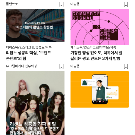
플랜브로
아임웹
유크
페이스북/인스타그램/유튜브/틱톡
페이스북/인스타그램/유튜브/틱톡
리센느 성공의 핵심, '브랜드
거창한 영상 없이도, 틱톡에서 잘
콘텐츠'의 힘
팔리는 광고 만드는 3가지 방법
유크랩마케터 선우의성
아임웹
페이
동
브
유크