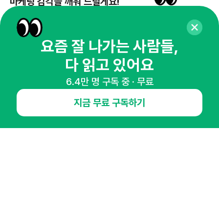
마케팅 감각을 깨워 드릴게요!
65,043명의 마케터를 성장시키는 뉴스레터
뉴스레터 구독하기
요즘 잘 나가는 사람들,
다 읽고 있어요
6.4만 명 구독 중 · 무료
NHN AD
지금 무료 구독하기
오픈애즈란
공지사항
제휴문의
인사이터 신청
뉴스레터
광고안내
경기도 성남시 분당구 대왕판교로645번길 16
대표 : 심도섭
사업자등록번호 : 144-81-27690(
사업자정보확인
)
통신판매업신고번호 : 2014-경기성남-1023
호스팅서비스사업자 : 오픈애즈
서비스•광고 문의 :
1800-2198
이메일 :
openads@openads.co.kr