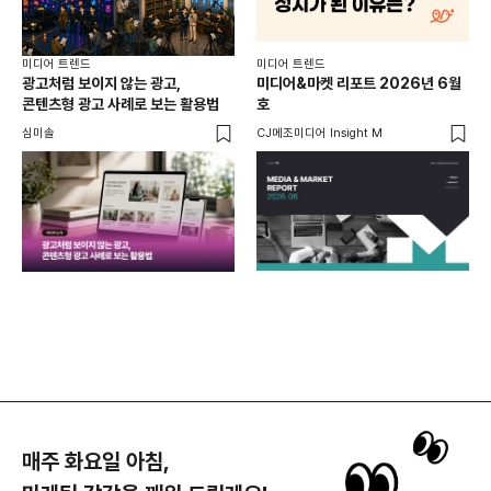
미디어 트렌드
미디어 트렌드
미디
광고처럼 보이지 않는 광고,
미디어&마켓 리포트 2026년 6월
연령
콘텐츠형 광고 사례로 보는 활용법
호
타
꾸밈
심미솔
CJ메조미디어 Insight M
DM
함께
각
매주 화요일 아침,