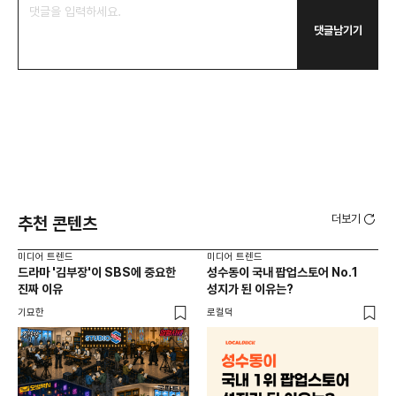
댓글남기기
더보기
추천 콘텐츠
미디어 트렌드
미디어 트렌드
미디
드라마 '김부장'이 SBS에 중요한
성수동이 국내 팝업스토어 No.1
요
진짜 이유
성지가 된 이유는?
않습
유튜
기묘한
로컬덕
유광