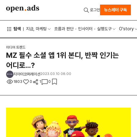
뉴스레터 구독
로그인
탐색
지금, 마케팅
흐름과 판단
인사이터
실행도구
O'story
미디어 트렌드
MZ 필수 소셜 앱 1위 본디, 반짝 인기는
어디로...?
지아이코퍼레이션
2023.03.10 08:00
1803
0
1
0