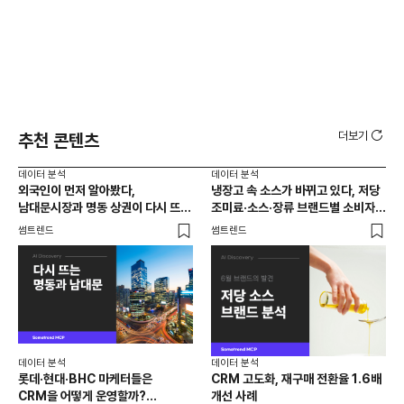
더보기
추천 콘텐츠
데이터 분석
데이터 분석
데이
외국인이 먼저 알아봤다,
냉장고 속 소스가 바뀌고 있다, 저당
[브
남대문시장과 명동 상권이 다시 뜨는
조미료·소스·장류 브랜드별 소비자
앱 
이유는 뭘까
반응 분석
썸트렌드
썸트렌드
트렌
데이터 분석
데이터 분석
데이
롯데·현대·BHC 마케터들은
CRM 고도화, 재구매 전환율 1.6배
집요
CRM을 어떻게 운영할까?
개선 사례
20