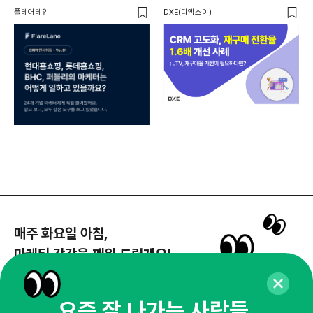
24개사가 직접 답한 마케팅 자동화
Mi
플레어레인
DXE(디엑스이)
마켓
노하우
매주 화요일 아침,
마케팅 감각을 깨워 드릴게요!
65,043명의 마케터를 성장시키는 뉴스레터
뉴스레터 구독하기
요즘 잘 나가는 사람들,