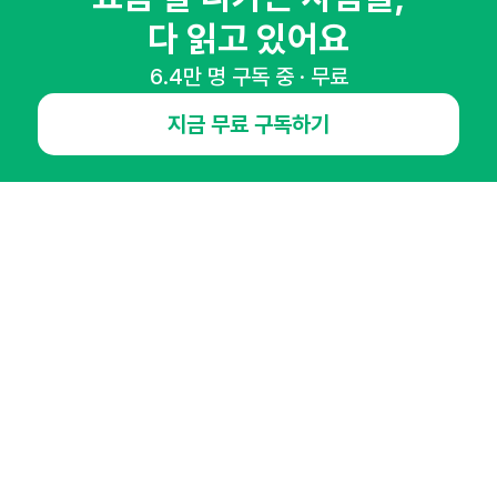
다 읽고 있어요
6.4만 명 구독 중 · 무료
NHN AD
지금 무료 구독하기
오픈애즈란
공지사항
제휴문의
인사이터 신청
뉴스레터
광고안내
경기도 성남시 분당구 대왕판교로645번길 16
대표 : 심도섭
사업자등록번호 : 144-81-27690(
사업자정보확인
)
통신판매업신고번호 : 2014-경기성남-1023
호스팅서비스사업자 : 오픈애즈
서비스•광고 문의 :
1800-2198
이메일 :
openads@openads.co.kr
이용약관
개인정보처리방침
instagram
thread
kakaotalk