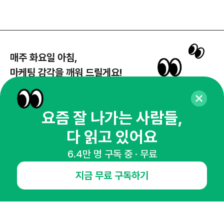
매주 화요일 아침,
마케팅 감각을 깨워 드릴게요!
65,043명의 마케터를 성장시키는 뉴스레터
뉴스레터 구독하기
요즘 잘 나가는 사람들,
다 읽고 있어요
6.4만 명 구독 중 · 무료
NHN AD
지금 무료 구독하기
오픈애즈란
공지사항
제휴문의
인사이터 신청
뉴스레터
광고안내
경기도 성남시 분당구 대왕판교로645번길 16
대표 : 심도섭