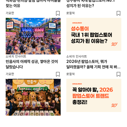
백화점·편의점·알람 앱까지 아이돌을
성수동이 국내 팝업스토어 No.1
외국
찾는 이유
성지가 된 이유는?
남
이
기묘한
로컬덕
썸트
소비
소비자 인사이트
소비자 인사이트
CR
민음사의 이례적 성공, 쌓아온 것이
2026년 팝업스토어, 뭐가
개
달랐습니다
달라졌을까? 올해 기획 전에 꼭 봐야
할 트렌드 4가지
DX
기묘한
로컬덕