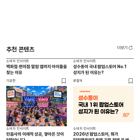
더보기
추천 콘텐츠
소비자 인사이트
소비자 인사이트
소비
백화점·편의점·알람 앱까지 아이돌을
성수동이 국내 팝업스토어 No.1
외국
찾는 이유
성지가 된 이유는?
남
이
기묘한
로컬덕
썸트
소비
소비자 인사이트
소비자 인사이트
CR
민음사의 이례적 성공, 쌓아온 것이
2026년 팝업스토어, 뭐가
개