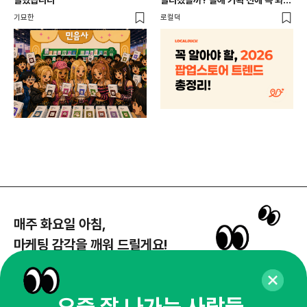
달랐습니다
달라졌을까? 올해 기획 전에 꼭 봐야
할 트렌드 4가지
DX
기묘한
로컬덕
매주 화요일 아침,
마케팅 감각을 깨워 드릴게요!
65,043명의 마케터를 성장시키는 뉴스레터
뉴스레터 구독하기