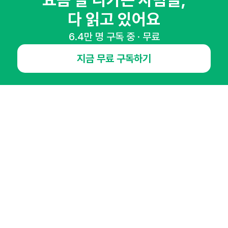
요즘 잘 나가는 사람들,
다 읽고 있어요
6.4만 명 구독 중 · 무료
NHN AD
지금 무료 구독하기
오픈애즈란
공지사항
제휴문의
인사이터 신청
뉴스레터
광고안내
경기도 성남시 분당구 대왕판교로645번길 16
대표 : 심도섭
사업자등록번호 : 144-81-27690(
사업자정보확인
)
통신판매업신고번호 : 2014-경기성남-1023
호스팅서비스사업자 : 오픈애즈
서비스•광고 문의 :
1800-2198
이메일 :
openads@openads.co.kr
이용약관
개인정보처리방침
instagram
thread
kakaotalk