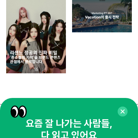
디지
AI
쇼핑
똑똑
매주 화요일 아침,
요즘 잘 나가는 사람들,
마케팅 감각을 깨워 드릴게요!
다 읽고 있어요
65,043명의 마케터를 성장시키는 뉴스레터