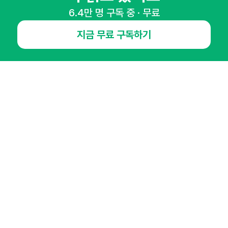
6.4만 명 구독 중 · 무료
뉴스레터 구독하기
지금 무료 구독하기
NHN AD
오픈애즈란
공지사항
제휴문의
인사이터 신청
뉴스레터
광고안내
경기도 성남시 분당구 대왕판교로645번길 16
대표 : 심도섭
사업자등록번호 : 144-81-27690(
사업자정보확인
)
통신판매업신고번호 : 2014-경기성남-1023
호스팅서비스사업자 : 오픈애즈
서비스•광고 문의 :
1800-2198
이메일 :
openads@openads.co.kr