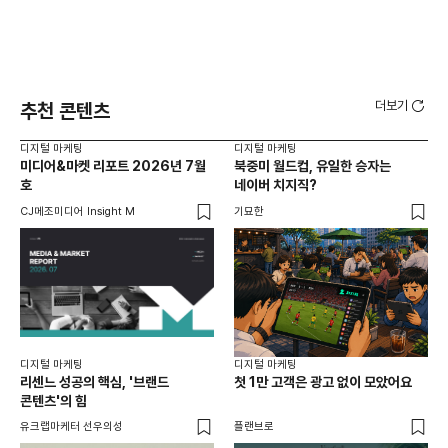
더보기
추천 콘텐츠
디지털 마케팅
디지털 마케팅
디지
미디어&마켓 리포트 2026년 7월
북중미 월드컵, 유일한 승자는
브
호
네이버 치지직?
팬
CJ메조미디어 Insight M
기묘한
유크
디지털 마케팅
디지털 마케팅
리센느 성공의 핵심, '브랜드
첫 1만 고객은 광고 없이 모았어요
콘텐츠'의 힘
유크랩마케터 선우의성
플랜브로