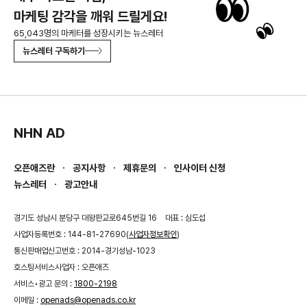
마케팅 감각을 깨워 드릴게요!
65,043명의 마케터를 성장시키는 뉴스레터
뉴스레터 구독하기
NHN AD
오픈애즈란
공지사항
제휴문의
인사이터 신청
뉴스레터
광고안내
경기도 성남시 분당구 대왕판교로645번길 16
대표 : 심도섭
사업자등록번호 : 144-81-27690(
사업자정보확인
)
통신판매업신고번호 : 2014-경기성남-1023
호스팅서비스사업자 : 오픈애즈
서비스•광고 문의 :
1800-2198
이메일 :
openads@openads.co.kr