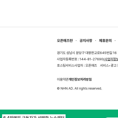
오픈애즈란
공지사항
제휴문의
경기도 성남시 분당구 대왕판교로645번길 16
사업자등록번호 : 144-81-27690(
사업자정
호스팅서비스사업자 : 오픈애즈
서비스•광고 
이용약관
개인정보처리방침
© NHN AD. All rights reserved.
6.4만명의 구독자가 선택한 뉴스레터