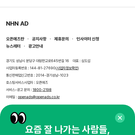
NHN AD
오픈애즈란
공지사항
제휴문의
인사이터 신청
뉴스레터
광고안내
경기도 성남시 분당구 대왕판교로645번길 16
대표 : 심도섭
사업자등록번호 : 144-81-27690(
사업자정보확인
)
통신판매업신고번호 : 2014-경기성남-1023
호스팅서비스사업자 : 오픈애즈
서비스•광고 문의 :
1800-2198
이메일 :
openads@openads.co.kr
이용약관
개인정보처리방침
instagram
thread
kakaotalk
요즘 잘 나가는 사람들,