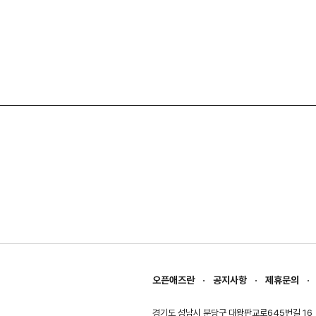
오픈애즈란
공지사항
제휴문의
경기도 성남시 분당구 대왕판교로645번길 16