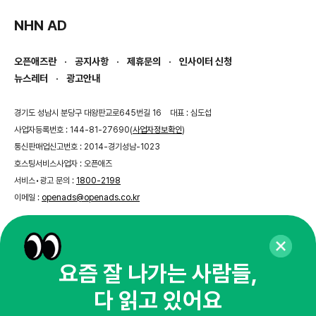
NHN AD
오픈애즈란
공지사항
제휴문의
인사이터 신청
뉴스레터
광고안내
경기도 성남시 분당구 대왕판교로645번길 16
대표 : 심도섭
사업자등록번호 : 144-81-27690(
사업자정보확인
)
통신판매업신고번호 : 2014-경기성남-1023
호스팅서비스사업자 : 오픈애즈
서비스•광고 문의 :
1800-2198
이메일 :
openads@openads.co.kr
이용약관
개인정보처리방침
instagram
thread
kakaotalk
요즘 잘 나가는 사람들,
다 읽고 있어요
© NHN AD. All rights reserved.