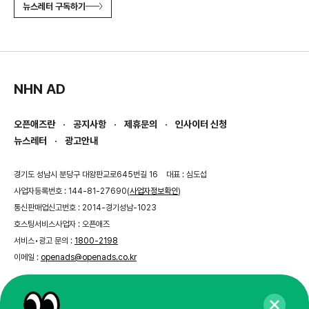
뉴스레터 구독하기
NHN AD
오픈애즈란
공지사항
제휴문의
인사이터 신청
뉴스레터
광고안내
경기도 성남시 분당구 대왕판교로645번길 16
대표 : 심도섭
사업자등록번호 : 144-81-27690(
사업자정보확인
)
통신판매업신고번호 : 2014-경기성남-1023
호스팅서비스사업자 : 오픈애즈
서비스•광고 문의 :
1800-2198
이메일 :
openads@openads.co.kr
이용약관
개인정보처리방침