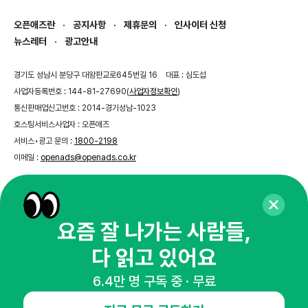
오픈애즈란
공지사항
제휴문의
인사이터 신청
뉴스레터
광고안내
경기도 성남시 분당구 대왕판교로645번길 16
대표 : 심도섭
사업자등록번호 : 144-81-27690(
사업자정보확인
)
통신판매업신고번호 : 2014-경기성남-1023
호스팅서비스사업자 : 오픈애즈
서비스•광고 문의 :
1800-2198
이메일 :
openads@openads.co.kr
이용약관
개인정보처리방침
instagram
thread
kakaotalk
요즘 잘 나가는 사람들,
다 읽고 있어요
© NHN AD. All rights reserved.
6.4만 명 구독 중 · 무료